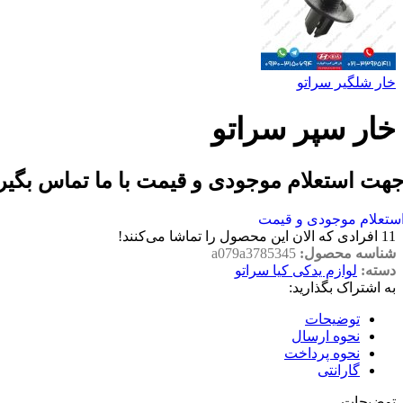
خار شلگیر سراتو
خار سپر سراتو
هت استعلام موجودی و قیمت با ما تماس بگیر
ستعلام موجودی و قیمت
11
افرادی که الان این محصول را تماشا می‌کنند!
شناسه محصول:
a079a3785345
دسته:
لوازم یدکی کیا سراتو
به اشتراک بگذارید:
توضیحات
نحوه ارسال
نحوه پرداخت
گارانتی
توضیحات