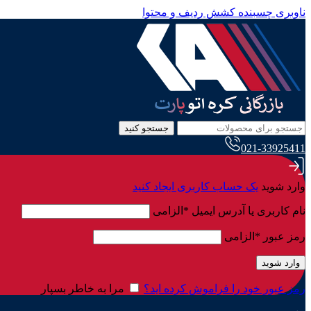
ناوبری چسبنده
کشش ردیف و محتوا
جستجو کنید
021-33925411
وارد شوید
یک حساب کاربری ایجاد کنید
نام کاربری یا آدرس ایمیل
*
الزامی
رمز عبور
*
الزامی
وارد شوید
رمز عبور خود را فراموش کرده اید؟
مرا به خاطر بسپار