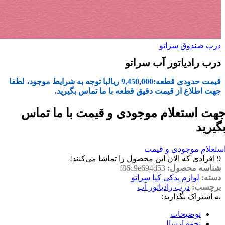
درب صندوق سراتو
درب رادیاتور آب سراتو
قیمت حدودی قطعه:
9,450,000
ریال
با توجه به شرایط موجود، لطفا
جهت اطلاع از قیمت دقیق قطعه با ما تماس بگیرید.
هت استعلام موجودی و قیمت با ما تماس
گیرید
ستعلام موجودی و قیمت
9
افرادی که الان این محصول را تماشا می‌کنند!
شناسه محصول:
f86c9e694d53
دسته:
لوازم یدکی کیا سراتو
برچسب:
درب رادیاتور آب
به اشتراک بگذارید:
توضیحات
نحوه ارسال