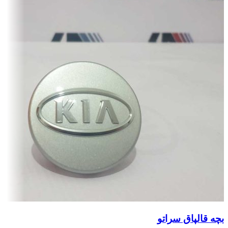
بچه قالپاق سراتو