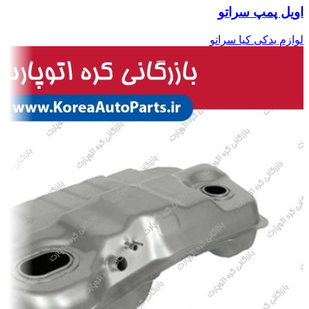
اویل پمپ سراتو
لوازم یدکی کیا سراتو