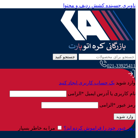
ناوبری چسبنده
کشش ردیف و محتوا
جستجو کنید
021-33925411
وارد شوید
یک حساب کاربری ایجاد کنید
نام کاربری یا آدرس ایمیل
*
الزامی
رمز عبور
*
الزامی
وارد شوید
رمز عبور خود را فراموش کرده اید؟
مرا به خاطر بسپار