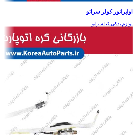
اواپراتور کولر سراتو
لوازم یدکی کیا سراتو