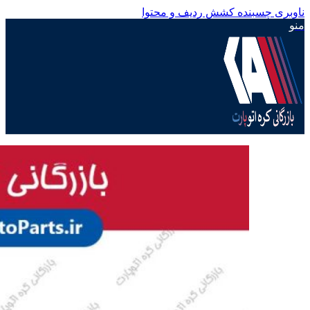
ناوبری چسبنده
کشش ردیف و محتوا
منو