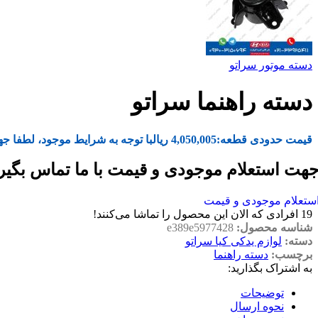
دسته موتور سراتو
دسته راهنما سراتو
قیمت حدودی قطعه:
4,050,005
ریال
با توجه به شرایط موجود، لطفا جه
هت استعلام موجودی و قیمت با ما تماس بگیر
ستعلام موجودی و قیمت
19
افرادی که الان این محصول را تماشا می‌کنند!
شناسه محصول:
e389e5977428
دسته:
لوازم یدکی کیا سراتو
برچسب:
دسته راهنما
به اشتراک بگذارید:
توضیحات
نحوه ارسال