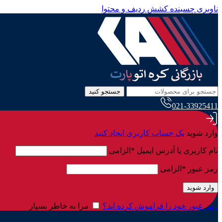
ناوبری چسبنده
کشش ردیف و محتوا
جستجو کنید
021-33925411
وارد شوید
یک حساب کاربری ایجاد کنید
نام کاربری یا آدرس ایمیل
*
الزامی
رمز عبور
*
الزامی
وارد شوید
رمز عبور خود را فراموش کرده اید؟
مرا به خاطر بسپار