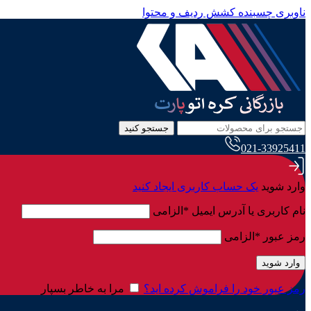
ناوبری چسبنده
کشش ردیف و محتوا
جستجو کنید
021-33925411
وارد شوید
یک حساب کاربری ایجاد کنید
نام کاربری یا آدرس ایمیل
*
الزامی
رمز عبور
*
الزامی
وارد شوید
رمز عبور خود را فراموش کرده اید؟
مرا به خاطر بسپار