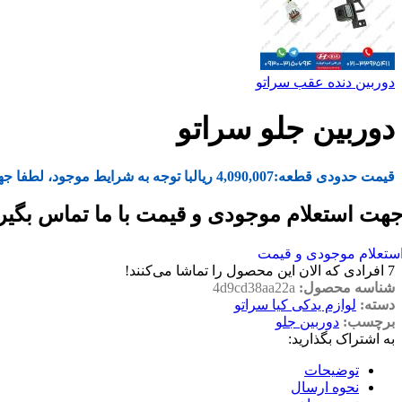
دوربین دنده عقب سراتو
دوربین جلو سراتو
قیمت حدودی قطعه:
4,090,007
ریال
با توجه به شرایط موجود، لطفا جه
هت استعلام موجودی و قیمت با ما تماس بگیر
ستعلام موجودی و قیمت
7
افرادی که الان این محصول را تماشا می‌کنند!
شناسه محصول:
4d9cd38aa22a
دسته:
لوازم یدکی کیا سراتو
برچسب:
دوربین جلو
به اشتراک بگذارید:
توضیحات
نحوه ارسال