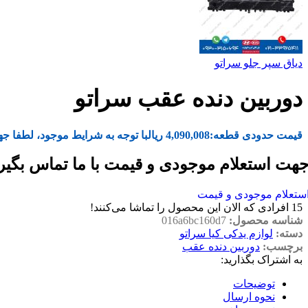
دیاق سپر جلو سراتو
دوربین دنده عقب سراتو
قیمت حدودی قطعه:
4,090,008
ریال
با توجه به شرایط موجود، لطفا جه
هت استعلام موجودی و قیمت با ما تماس بگیر
ستعلام موجودی و قیمت
15
افرادی که الان این محصول را تماشا می‌کنند!
شناسه محصول:
016a6bc160d7
دسته:
لوازم یدکی کیا سراتو
برچسب:
دوربین دنده عقب
به اشتراک بگذارید:
توضیحات
نحوه ارسال