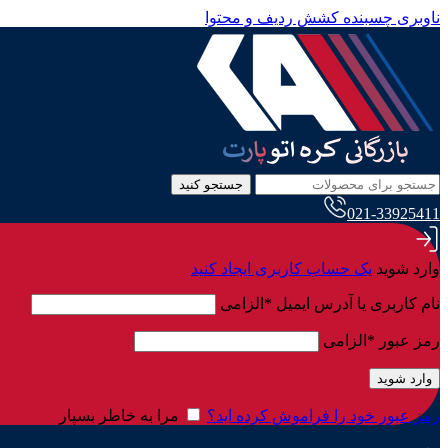
ناوبری چسبنده
کشش ردیف و محتوا
جستجو کنید
021-33925411
وارد شوید
یک حساب کاربری ایجاد کنید
نام کاربری یا آدرس ایمیل
*
الزامی
رمز عبور
*
الزامی
وارد شوید
رمز عبور خود را فراموش کرده اید؟
مرا به خاطر بسپار