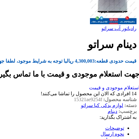
رادیاتور آب سراتو
دینام سراتو
قیمت حدودی قطعه:
4,300,003
ریال
با توجه به شرایط موجود، لطفا جه
هت استعلام موجودی و قیمت با ما تماس بگیر
ستعلام موجودی و قیمت
14
افرادی که الان این محصول را تماشا می‌کنند!
شناسه محصول:
15321ae9254f
دسته:
لوازم یدکی کیا سراتو
برچسب:
دینام
به اشتراک بگذارید:
توضیحات
نحوه ارسال