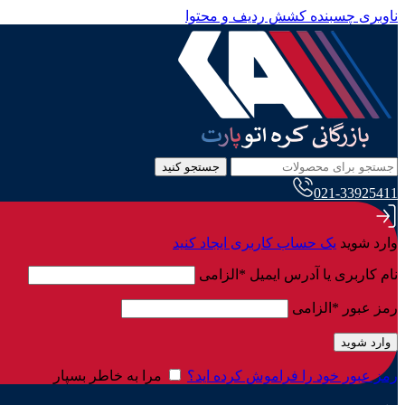
ناوبری چسبنده
کشش ردیف و محتوا
جستجو کنید
021-33925411
وارد شوید
یک حساب کاربری ایجاد کنید
نام کاربری یا آدرس ایمیل
*
الزامی
رمز عبور
*
الزامی
وارد شوید
رمز عبور خود را فراموش کرده اید؟
مرا به خاطر بسپار