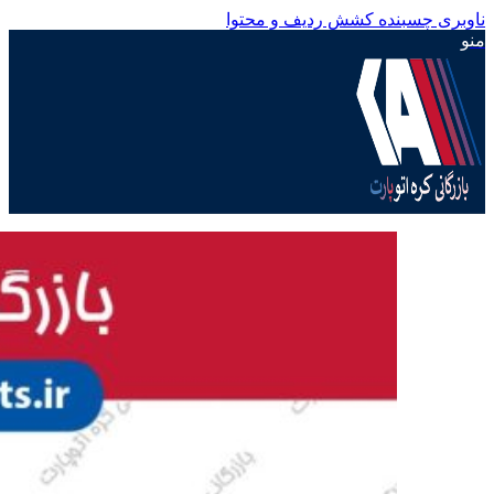
ناوبری چسبنده
کشش ردیف و محتوا
منو