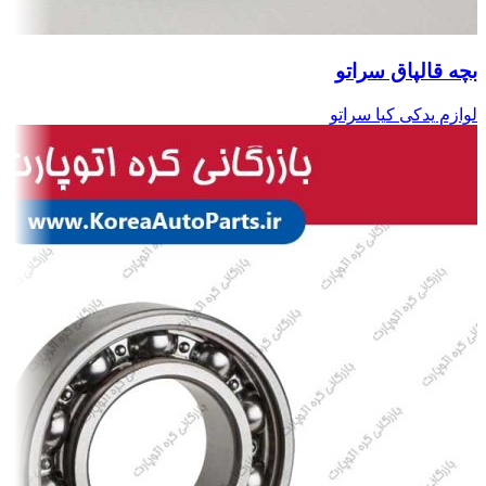
بچه قالپاق سراتو
لوازم یدکی کیا سراتو