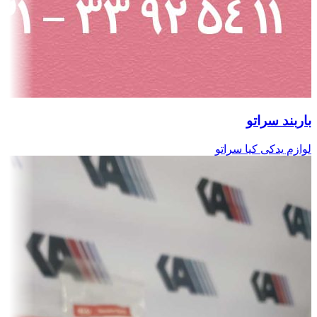
باربند سراتو
لوازم یدکی کیا سراتو