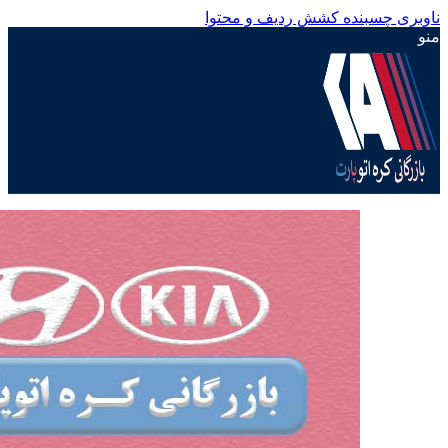
ناوبری چسبنده
کشش ردیف و محتوا
منو