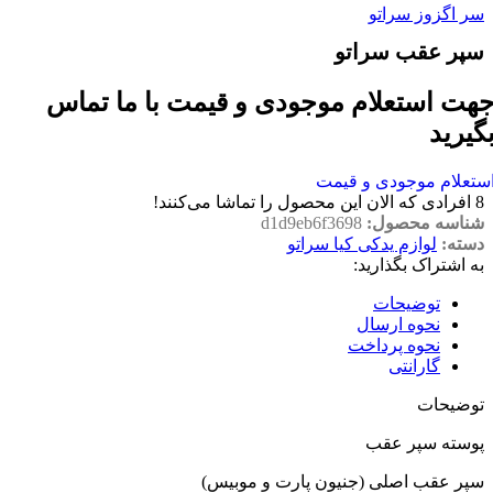
سر اگزوز سراتو
سپر عقب سراتو
هت استعلام موجودی و قیمت با ما تماس
گیرید
ستعلام موجودی و قیمت
8
افرادی که الان این محصول را تماشا می‌کنند!
شناسه محصول:
d1d9eb6f3698
دسته:
لوازم یدکی کیا سراتو
به اشتراک بگذارید:
توضیحات
نحوه ارسال
نحوه پرداخت
گارانتی
توضیحات
پوسته سپر عقب
سپر عقب اصلی (جنیون پارت و موبیس)