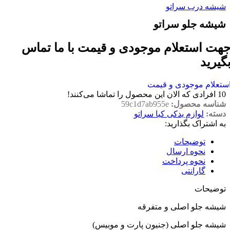
شیشه درب سراتو
شیشه جلو سراتو
هت استعلام موجودی و قیمت با ما تماس
گیرید
ستعلام موجودی و قیمت
10
افرادی که الان این محصول را تماشا می‌کنند!
شناسه محصول:
59c1d7ab955e
دسته:
لوازم یدکی کیا سراتو
به اشتراک بگذارید:
توضیحات
نحوه ارسال
نحوه پرداخت
گارانتی
توضیحات
شیشه جلو اصلی و متفرقه
شیشه جلو اصلی (جنیون پارت و موبیس)