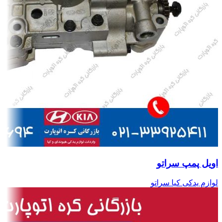
اویل پمپ سراتو
لوازم یدکی کیا سراتو