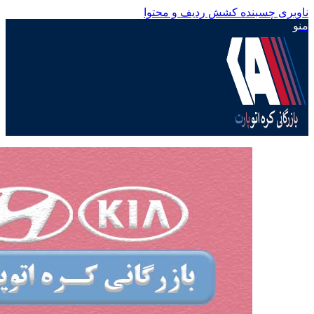
ناوبری چسبنده
کشش ردیف و محتوا
منو