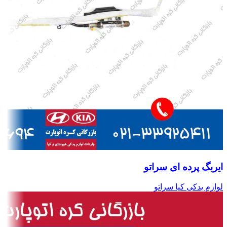
ایربگ پرده ای سراتو
لوازم یدکی کیا سراتو