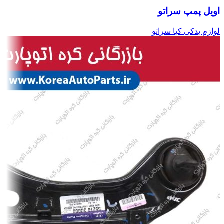
اویل پمپ سراتو
لوازم یدکی کیا سراتو