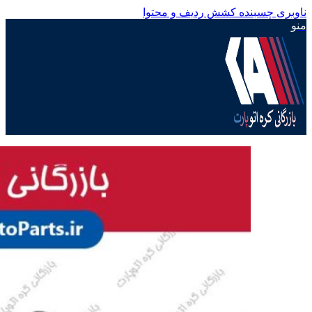
ناوبری چسبنده
کشش ردیف و محتوا
منو