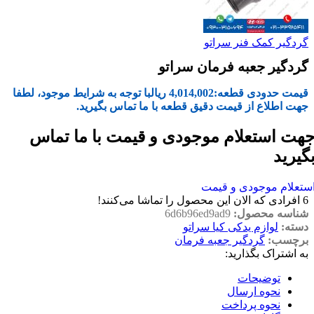
گردگیر کمک فنر سراتو
گردگیر جعبه فرمان سراتو
قیمت حدودی قطعه:
4,014,002
ریال
با توجه به شرایط موجود، لطفا
جهت اطلاع از قیمت دقیق قطعه با ما تماس بگیرید.
هت استعلام موجودی و قیمت با ما تماس
گیرید
ستعلام موجودی و قیمت
6
افرادی که الان این محصول را تماشا می‌کنند!
شناسه محصول:
6d6b96ed9ad9
دسته:
لوازم یدکی کیا سراتو
برچسب:
گردگیر جعبه فرمان
به اشتراک بگذارید:
توضیحات
نحوه ارسال
نحوه پرداخت