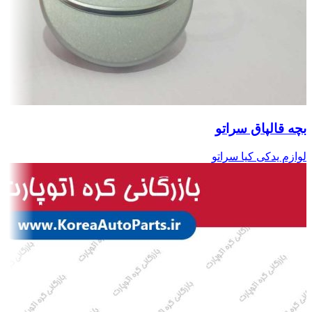
بچه قالپاق سراتو
لوازم یدکی کیا سراتو