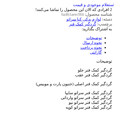
ستعلام موجودی و قیمت
2
افرادی که الان این محصول را تماشا می‌کنند!
شناسه محصول:
6a461aeec9f4
دسته:
لوازم یدکی کیا سراتو
برچسب:
گردگیر کمک فنر
به اشتراک بگذارید:
توضیحات
نحوه ارسال
نحوه پرداخت
گارانتی
توضیحات
گردگیر کمک فنر جلو
گردگیر کمک فنر عقب
گردگیر کمک فنر اصلی (جنیون پارت و موبیس)
گردگیر کمک فنر سراتو سایپا
گردگیر کمک فنر سراتو وارداتی
گردگیر کمک فنر سراتو نیو
گردگیر کمک فنر سراتو کوپه