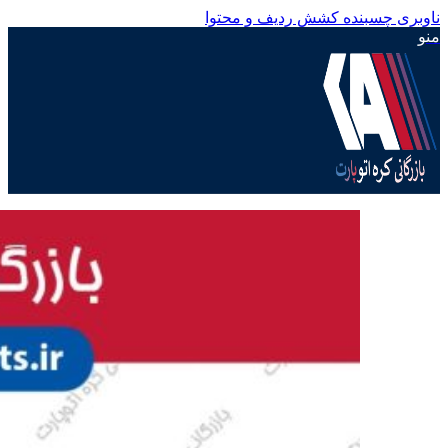
ناوبری چسبنده
کشش ردیف و محتوا
منو