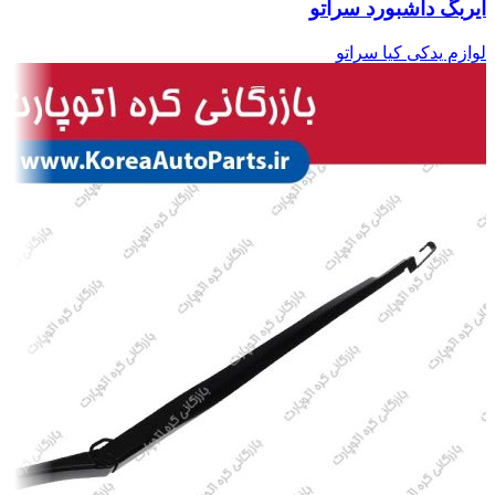
ایربگ داشبورد سراتو
لوازم یدکی کیا سراتو