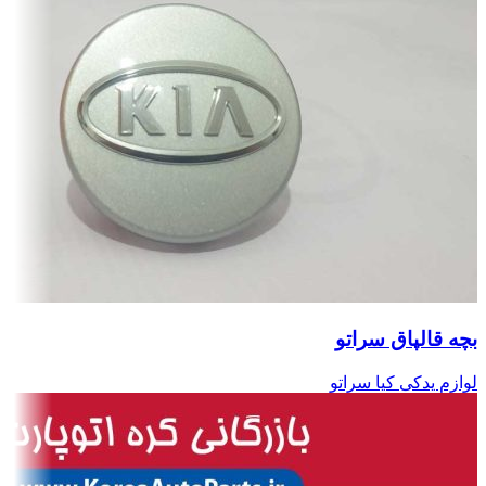
بچه قالپاق سراتو
لوازم یدکی کیا سراتو