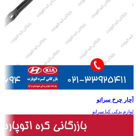
آچار چرخ سراتو
لوازم یدکی کیا سراتو