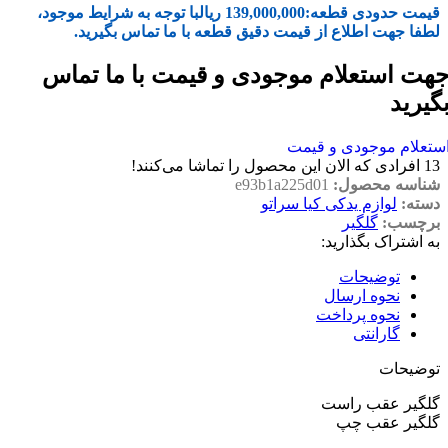
قیمت حدودی قطعه:
139,000,000
ریال
با توجه به شرایط موجود،
لطفا جهت اطلاع از قیمت دقیق قطعه با ما تماس بگیرید.
هت استعلام موجودی و قیمت با ما تماس
گیرید
ستعلام موجودی و قیمت
13
افرادی که الان این محصول را تماشا می‌کنند!
شناسه محصول:
e93b1a225d01
دسته:
لوازم یدکی کیا سراتو
برچسب:
گلگیر
به اشتراک بگذارید:
توضیحات
نحوه ارسال
نحوه پرداخت
گارانتی
توضیحات
گلگیر عقب راست
گلگیر عقب چپ