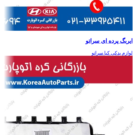
ایربگ پرده ای سراتو
لوازم یدکی کیا سراتو