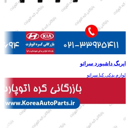
ایربگ داشبورد سراتو
لوازم یدکی کیا سراتو