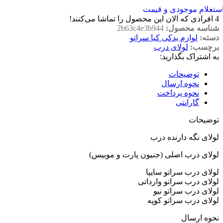
ستعلام موجودی و قیمت
4
افرادی که الان این محصول را تماشا می‌کنند!
شناسه محصول:
2b63c4e3b944
دسته:
لوازم یدکی کیا سراتو
برچسب:
لولای درب
به اشتراک بگذارید:
توضیحات
نحوه ارسال
نحوه پرداخت
گارانتی
توضیحات
لولای نگه دارنده درب
لولای درب اصلی (جنیون پارت و موبیس)
لولای درب سراتو سایپا
لولای درب سراتو وارداتی
لولای درب سراتو نیو
لولای درب سراتو کوپه
نحوه ارسال