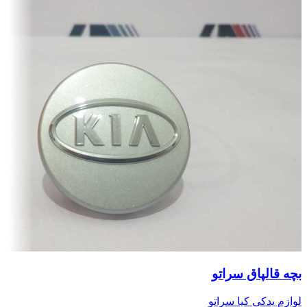
بچه قالپاق سراتو
لوازم یدکی کیا سراتو