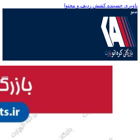
ناوبری چسبنده
کشش ردیف و محتوا
منو