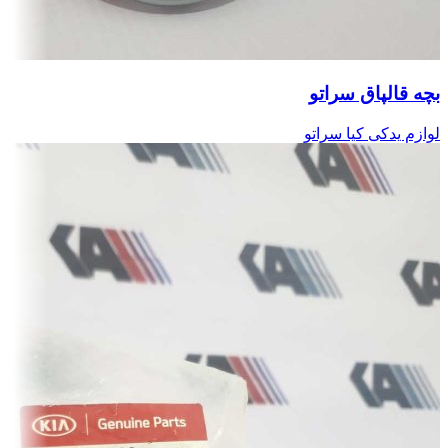
بچه قالپاق سراتو
لوازم یدکی کیا سراتو