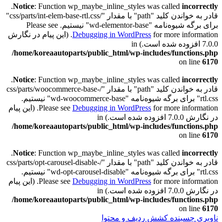
.
Notice
: Function wp_maybe_inline_styles was called
incorrectly
قادر به خواندن کلید "path" با مقدار "/css/parts/int-elem-base-rtl.css"
برای برگه شیوه‌نامه "wd-elementor-base" نیستیم. Please see
Debugging in WordPress
for more information. (این پیام در نگارش
7.0.0 افزوده شده است.) in
/home/koreaautoparts/public_html/wp-includes/functions.php
on line
6170
.
Notice
: Function wp_maybe_inline_styles was called
incorrectly
قادر به خواندن کلید "path" با مقدار "/css/parts/woocommerce-base-
rtl.css" برای برگه شیوه‌نامه "wd-woocommerce-base" نیستیم.
Debugging in WordPress
Please see
for more information. (این پیام
در نگارش 7.0.0 افزوده شده است.) in
/home/koreaautoparts/public_html/wp-includes/functions.php
on line
6170
.
Notice
: Function wp_maybe_inline_styles was called
incorrectly
قادر به خواندن کلید "path" با مقدار "/css/parts/opt-carousel-disable-
rtl.css" برای برگه شیوه‌نامه "wd-opt-carousel-disable" نیستیم.
Debugging in WordPress
Please see
for more information. (این پیام
در نگارش 7.0.0 افزوده شده است.) in
/home/koreaautoparts/public_html/wp-includes/functions.php
on line
6170
ناوبری چسبنده
کشش ردیف و محتوا