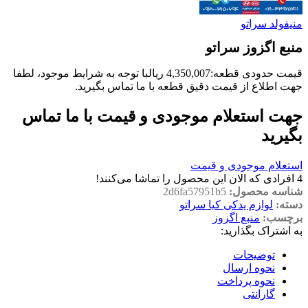
منیفولد سراتو
منبع اگزوز سراتو
قیمت حدودی قطعه:
4,350,007
ریال
با توجه به شرایط موجود، لطفا
جهت اطلاع از قیمت دقیق قطعه با ما تماس بگیرید.
جهت استعلام موجودی و قیمت با ما تماس
بگیرید
استعلام موجودی و قیمت
4
افرادی که الان این محصول را تماشا می‌کنند!
شناسه محصول:
2d6fa57951b5
دسته:
لوازم یدکی کیا سراتو
برچسب:
منبع اگزوز
به اشتراک بگذارید:
توضیحات
نحوه ارسال
نحوه پرداخت
گارانتی