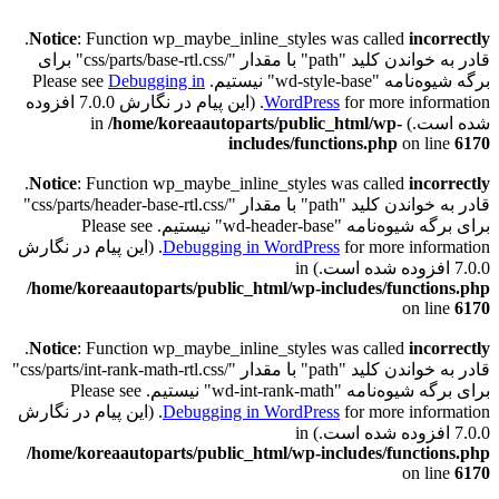
.
Notice
: Function wp_maybe_inline_styles was called
incorrectly
قادر به خواندن کلید "path" با مقدار "/css/parts/base-rtl.css" برای
برگه شیوه‌نامه "wd-style-base" نیستیم. Please see
Debugging in
WordPress
for more information. (این پیام در نگارش 7.0.0 افزوده
شده است.) in
/home/koreaautoparts/public_html/wp-
includes/functions.php
on line
6170
.
Notice
: Function wp_maybe_inline_styles was called
incorrectly
قادر به خواندن کلید "path" با مقدار "/css/parts/header-base-rtl.css"
برای برگه شیوه‌نامه "wd-header-base" نیستیم. Please see
Debugging in WordPress
for more information. (این پیام در نگارش
7.0.0 افزوده شده است.) in
/home/koreaautoparts/public_html/wp-includes/functions.php
on line
6170
.
Notice
: Function wp_maybe_inline_styles was called
incorrectly
قادر به خواندن کلید "path" با مقدار "/css/parts/int-rank-math-rtl.css"
برای برگه شیوه‌نامه "wd-int-rank-math" نیستیم. Please see
Debugging in WordPress
for more information. (این پیام در نگارش
7.0.0 افزوده شده است.) in
/home/koreaautoparts/public_html/wp-includes/functions.php
on line
6170