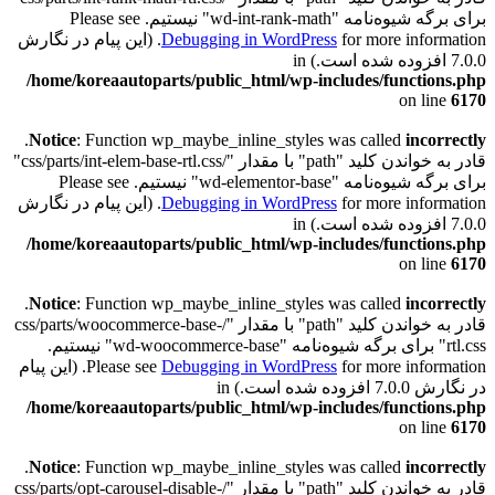
برای برگه شیوه‌نامه "wd-int-rank-math" نیستیم. Please see
Debugging in WordPress
for more information. (این پیام در نگارش
7.0.0 افزوده شده است.) in
/home/koreaautoparts/public_html/wp-includes/functions.php
on line
6170
.
Notice
: Function wp_maybe_inline_styles was called
incorrectly
قادر به خواندن کلید "path" با مقدار "/css/parts/int-elem-base-rtl.css"
برای برگه شیوه‌نامه "wd-elementor-base" نیستیم. Please see
Debugging in WordPress
for more information. (این پیام در نگارش
7.0.0 افزوده شده است.) in
/home/koreaautoparts/public_html/wp-includes/functions.php
on line
6170
.
Notice
: Function wp_maybe_inline_styles was called
incorrectly
قادر به خواندن کلید "path" با مقدار "/css/parts/woocommerce-base-
rtl.css" برای برگه شیوه‌نامه "wd-woocommerce-base" نیستیم.
Debugging in WordPress
Please see
for more information. (این پیام
در نگارش 7.0.0 افزوده شده است.) in
/home/koreaautoparts/public_html/wp-includes/functions.php
on line
6170
.
Notice
: Function wp_maybe_inline_styles was called
incorrectly
قادر به خواندن کلید "path" با مقدار "/css/parts/opt-carousel-disable-