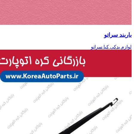
باربند سراتو
لوازم یدکی کیا سراتو