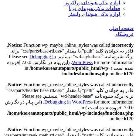
لوازم یدکی هیوندای وراکروز
قطعات یدکی هیوندای ورنا
لوازم یدکی هیوندای ولستر
صفحه اصلی
فروشگاه
.
Notice
: Function wp_maybe_inline_styles was called
incorrectly
قادر به خواندن کلید "path" با مقدار "/css/parts/base-rtl.css" برای
برگه شیوه‌نامه "wd-style-base" نیستیم. Please see
Debugging in
WordPress
for more information. (این پیام در نگارش 7.0.0 افزوده
شده است.) in
/home/koreaautoparts/public_html/wp-
includes/functions.php
on line
6170
.
Notice
: Function wp_maybe_inline_styles was called
incorrectly
قادر به خواندن کلید "path" با مقدار "/css/parts/header-base-rtl.css"
برای برگه شیوه‌نامه "wd-header-base" نیستیم. Please see
Debugging in WordPress
for more information. (این پیام در نگارش
7.0.0 افزوده شده است.) in
/home/koreaautoparts/public_html/wp-includes/functions.php
on line
6170
.
Notice
: Function wp_maybe_inline_styles was called
incorrectly
قادر به خواندن کلید "path" با مقدار "/css/parts/int-rank-math-rtl.css"