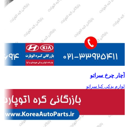
آچار چرخ سراتو
لوازم یدکی کیا سراتو