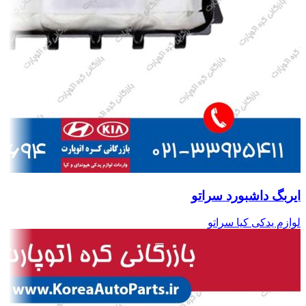
ایربگ داشبورد سراتو
لوازم یدکی کیا سراتو