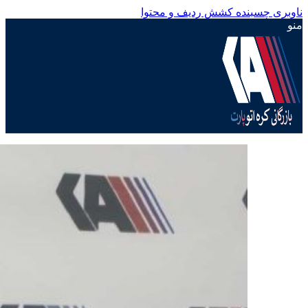
ناوبری چسبنده
کشش ردیف و محتوا
منو