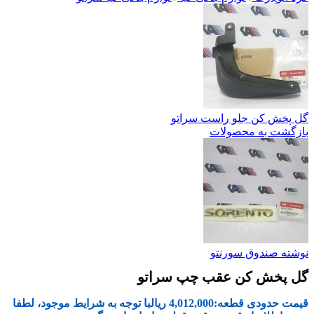
گل پخش کن جلو راست سراتو
بازگشت به محصولات
نوشته صندوق سورنتو
گل پخش کن عقب چپ سراتو
قیمت حدودی قطعه:
4,012,000
ریال
با توجه به شرایط موجود، لطفا