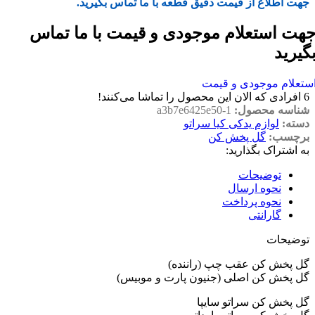
جهت اطلاع از قیمت دقیق قطعه با ما تماس بگیرید.
هت استعلام موجودی و قیمت با ما تماس
گیرید
ستعلام موجودی و قیمت
6
افرادی که الان این محصول را تماشا می‌کنند!
شناسه محصول:
a3b7e6425e50-1
دسته:
لوازم یدکی کیا سراتو
برچسب:
گل پخش کن
به اشتراک بگذارید:
توضیحات
نحوه ارسال
نحوه پرداخت
گارانتی
توضیحات
گل پخش کن عقب چپ (راننده)
گل پخش کن اصلی (جنیون پارت و موبیس)
گل پخش کن سراتو سایپا