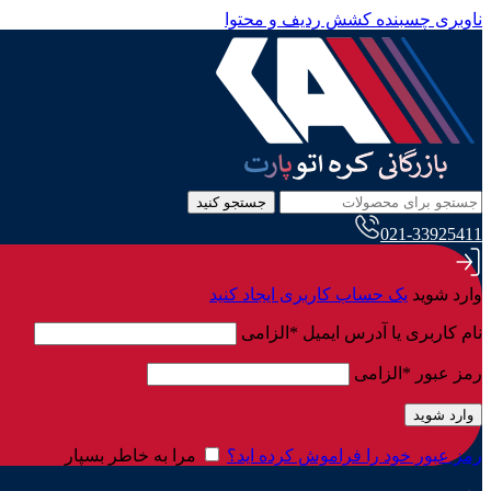
ناوبری چسبنده
کشش ردیف و محتوا
جستجو کنید
021-33925411
وارد شوید
یک حساب کاربری ایجاد کنید
نام کاربری یا آدرس ایمیل
*
الزامی
رمز عبور
*
الزامی
وارد شوید
رمز عبور خود را فراموش کرده اید؟
مرا به خاطر بسپار