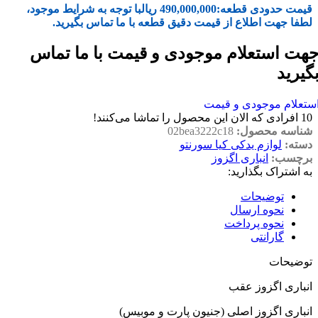
قیمت حدودی قطعه:
490,000,000
ریال
با توجه به شرایط موجود،
لطفا جهت اطلاع از قیمت دقیق قطعه با ما تماس بگیرید.
هت استعلام موجودی و قیمت با ما تماس
گیرید
ستعلام موجودی و قیمت
10
افرادی که الان این محصول را تماشا می‌کنند!
شناسه محصول:
02bea3222c18
دسته:
لوازم یدکی کیا سورنتو
برچسب:
انباری اگزوز
به اشتراک بگذارید:
توضیحات
نحوه ارسال
نحوه پرداخت
گارانتی
توضیحات
انباری اگزوز عقب
انباری اگزوز اصلی (جنیون پارت و موبیس)