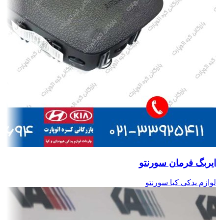
ایربگ فرمان سورنتو
لوازم یدکی کیا سورنتو