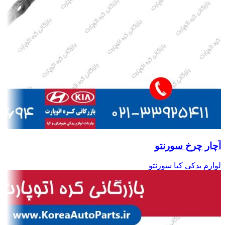
آچار چرخ سورنتو
لوازم یدکی کیا سورنتو