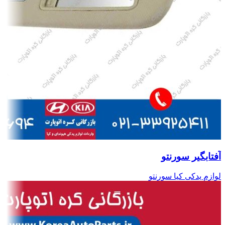
آفتابگیر سورنتو
لوازم یدکی کیا سورنتو