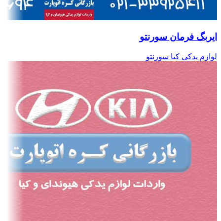
ایربگ فرمان سورنتو
لوازم یدکی کیا سورنتو