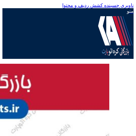
ناوبری چسبنده
کشش ردیف و محتوا
منو