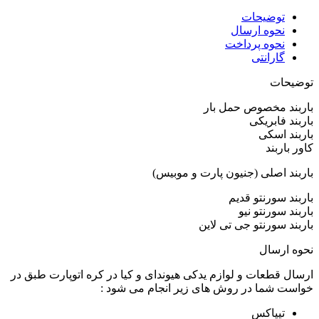
توضیحات
نحوه ارسال
نحوه پرداخت
گارانتی
توضیحات
باربند مخصوص حمل بار
باربند فابریکی
باربند اسکی
کاور باربند
باربند اصلی (جنیون پارت و موبیس)
باربند سورنتو قدیم
باربند سورنتو نیو
باربند سورنتو جی تی لاین
نحوه ارسال
ارسال قطعات و لوازم یدکی هیوندای و کیا در کره اتوپارت طبق در
خواست شما در روش های زیر انجام می شود :
تیپاکس