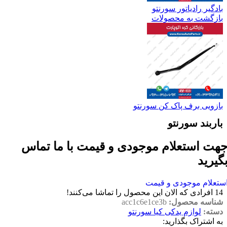
بادگیر رادیاتور سورنتو
بازگشت به محصولات
بازویی برف پاک کن سورنتو
باربند سورنتو
هت استعلام موجودی و قیمت با ما تماس
گیرید
ستعلام موجودی و قیمت
14
افرادی که الان این محصول را تماشا می‌کنند!
شناسه محصول:
acc1c6e1ce3b
دسته:
لوازم یدکی کیا سورنتو
به اشتراک بگذارید: