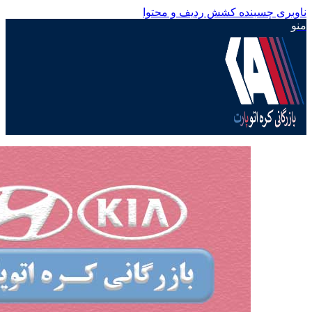
ناوبری چسبنده
کشش ردیف و محتوا
منو