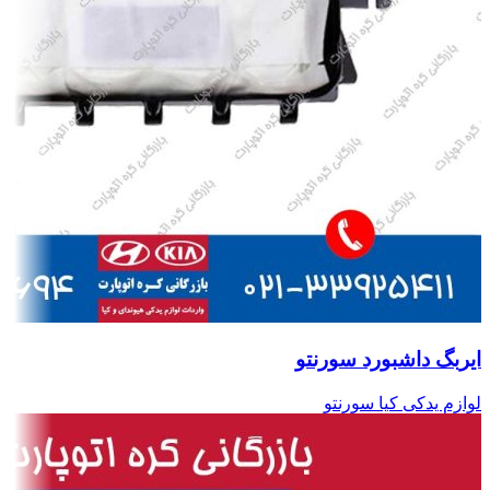
ایربگ داشبورد سورنتو
لوازم یدکی کیا سورنتو