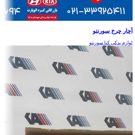
آچار چرخ سورنتو
لوازم یدکی کیا سورنتو