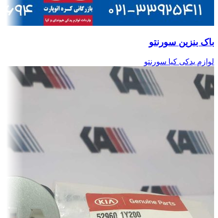
باک بنزین سورنتو
لوازم یدکی کیا سورنتو