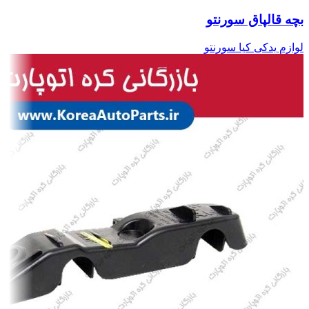
بچه قالپاق سورنتو
لوازم یدکی کیا سورنتو