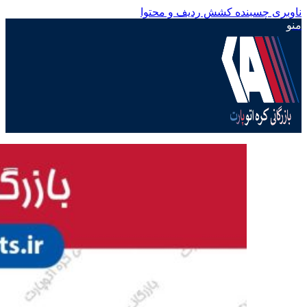
ناوبری چسبنده
کشش ردیف و محتوا
منو