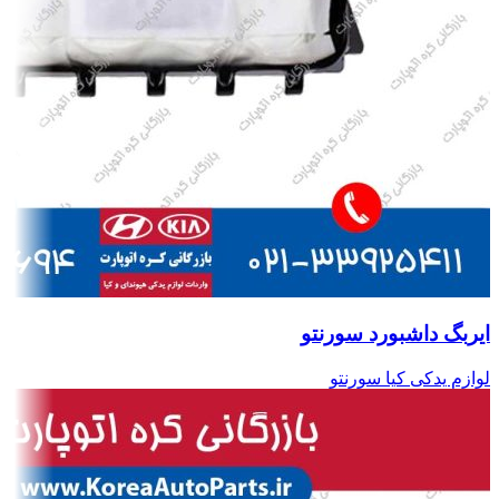
ایربگ داشبورد سورنتو
لوازم یدکی کیا سورنتو