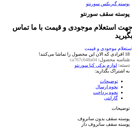
پوسته گیربکس سورنتو
پوسته سقف سورنتو
هت استعلام موجودی و قیمت با ما تماس
گیرید
ستعلام موجودی و قیمت
18
افرادی که الان این محصول را تماشا می‌کنند!
شناسه محصول:
ca767c648a04
دسته:
لوازم یدکی کیا سورنتو
به اشتراک بگذارید:
توضیحات
نحوه ارسال
نحوه پرداخت
گارانتی
توضیحات
پوسته سقف بدون سانروف
پوسته سقف سانروف دار