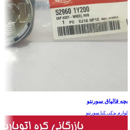
بچه قالپاق سورنتو
لوازم یدکی کیا سورنتو