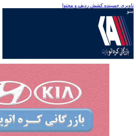
ناوبری چسبنده
کشش ردیف و محتوا
منو