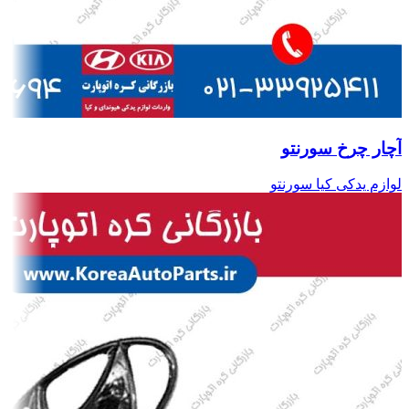
آچار چرخ سورنتو
لوازم یدکی کیا سورنتو