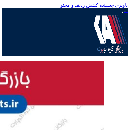
ناوبری چسبنده
کشش ردیف و محتوا
منو