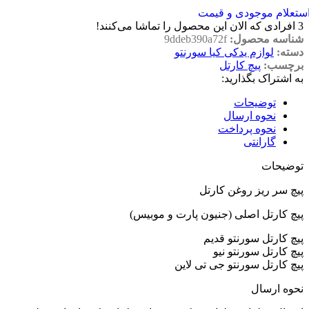
ستعلام موجودی و قیمت
3
افرادی که الان این محصول را تماشا می‌کنند!
شناسه محصول:
9ddeb390a72f
دسته:
لوازم یدکی کیا سورنتو
برچسب:
پیچ کارتل
به اشتراک بگذارید:
توضیحات
نحوه ارسال
نحوه پرداخت
گارانتی
توضیحات
پیچ سر ریز روغن کارتل
پیچ کارتل اصلی (جنیون پارت و موبیس)
پیچ کارتل سورنتو قدیم
پیچ کارتل سورنتو نیو
پیچ کارتل سورنتو جی تی لاین
نحوه ارسال