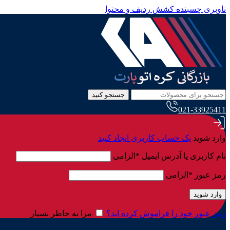
ناوبری چسبنده
کشش ردیف و محتوا
جستجو کنید
021-33925411
وارد شوید
یک حساب کاربری ایجاد کنید
نام کاربری یا آدرس ایمیل
*
الزامی
رمز عبور
*
الزامی
وارد شوید
رمز عبور خود را فراموش کرده اید؟
مرا به خاطر بسپار