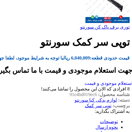
توری برف پاک کن سورنتو
توپی سر کمک سورنتو
قیمت حدودی قطعه:
6,040,009
ریال
با توجه به شرایط موجود، لطفا جه
هت استعلام موجودی و قیمت با ما تماس بگیر
ستعلام موجودی و قیمت
8
افرادی که الان این محصول را تماشا می‌کنند!
شناسه محصول:
91e4bd019ec6
دسته:
لوازم یدکی کیا سورنتو
برچسب:
توپی سر کمک
به اشتراک بگذارید:
توضیحات
نحوه ارسال