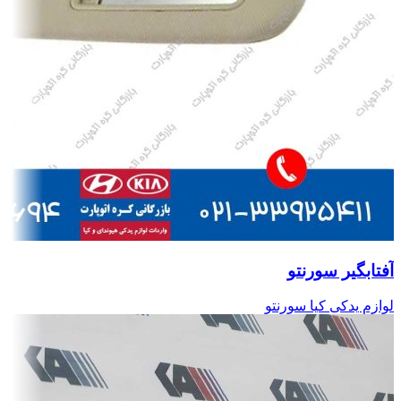
آفتابگیر سورنتو
لوازم یدکی کیا سورنتو