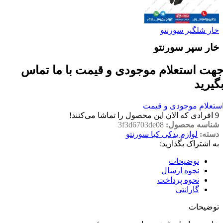
خار شلگیر سورنتو
خار سپر سورنتو
هت استعلام موجودی و قیمت با ما تماس
گیرید
ستعلام موجودی و قیمت
9
افرادی که الان این محصول را تماشا می‌کنند!
شناسه محصول:
3f3d6703de08
دسته:
لوازم یدکی کیا سورنتو
به اشتراک بگذارید:
توضیحات
نحوه ارسال
نحوه پرداخت
گارانتی
توضیحات