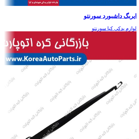
ایربگ داشبورد سورنتو
لوازم یدکی کیا سورنتو