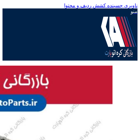
ناوبری چسبنده
کشش ردیف و محتوا
منو