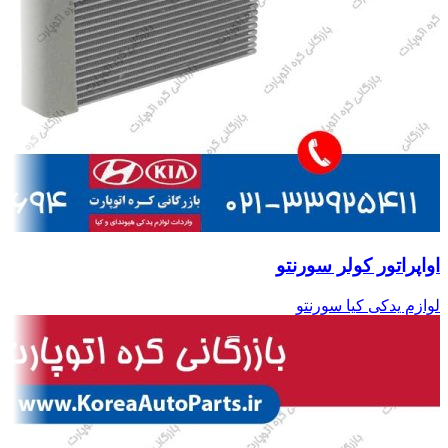
اواپراتور کولر سورنتو
لوازم یدکی کیا سورنتو