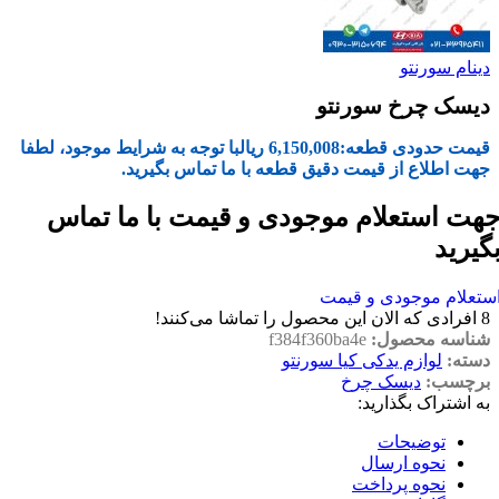
دینام سورنتو
دیسک چرخ سورنتو
قیمت حدودی قطعه:
6,150,008
ریال
با توجه به شرایط موجود، لطفا
جهت اطلاع از قیمت دقیق قطعه با ما تماس بگیرید.
هت استعلام موجودی و قیمت با ما تماس
گیرید
ستعلام موجودی و قیمت
8
افرادی که الان این محصول را تماشا می‌کنند!
شناسه محصول:
f384f360ba4e
دسته:
لوازم یدکی کیا سورنتو
برچسب:
دیسک چرخ
به اشتراک بگذارید:
توضیحات
نحوه ارسال
نحوه پرداخت