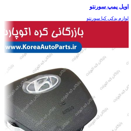
اویل پمپ سورنتو
لوازم یدکی کیا سورنتو