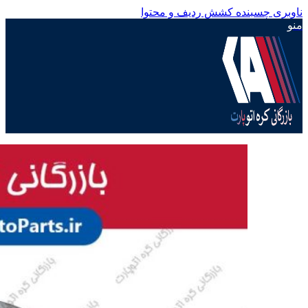
ناوبری چسبنده
کشش ردیف و محتوا
منو