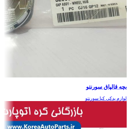
بچه قالپاق سورنتو
لوازم یدکی کیا سورنتو