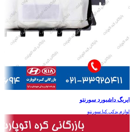
ایربگ داشبورد سورنتو
لوازم یدکی کیا سورنتو