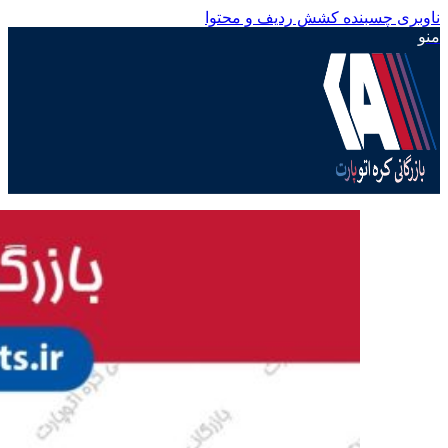
ناوبری چسبنده
کشش ردیف و محتوا
منو