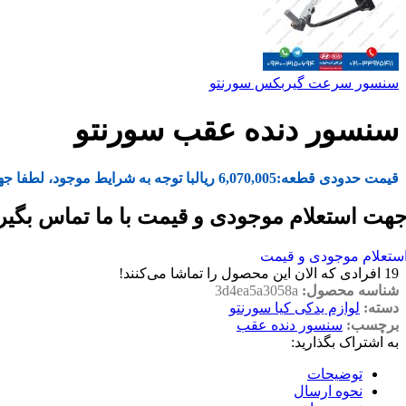
سنسور سرعت گیربکس سورنتو
سنسور دنده عقب سورنتو
قیمت حدودی قطعه:
6,070,005
ریال
با توجه به شرایط موجود، لطفا جه
هت استعلام موجودی و قیمت با ما تماس بگیر
ستعلام موجودی و قیمت
19
افرادی که الان این محصول را تماشا می‌کنند!
شناسه محصول:
3d4ea5a3058a
دسته:
لوازم یدکی کیا سورنتو
برچسب:
سنسور دنده عقب
به اشتراک بگذارید:
توضیحات
نحوه ارسال