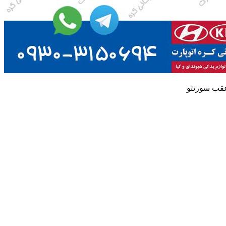
قب سورنتو