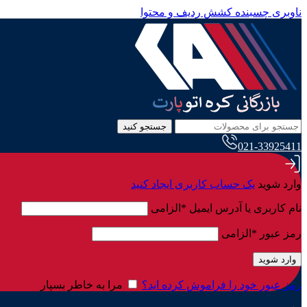
ناوبری چسبنده
کشش ردیف و محتوا
جستجو کنید
021-33925411
وارد شوید
یک حساب کاربری ایجاد کنید
نام کاربری یا آدرس ایمیل
*
الزامی
رمز عبور
*
الزامی
وارد شوید
رمز عبور خود را فراموش کرده اید؟
مرا به خاطر بسپار