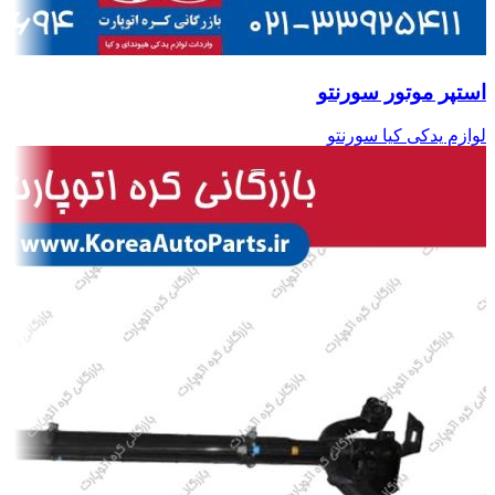
استپر موتور سورنتو
لوازم یدکی کیا سورنتو