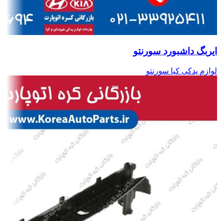
ایربگ داشبورد سورنتو
لوازم یدکی کیا سورنتو