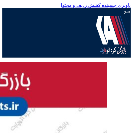
ناوبری چسبنده
کشش ردیف و محتوا
منو