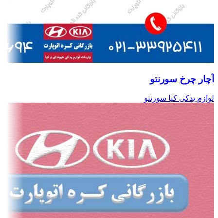
آچار چرخ سورنتو
لوازم یدکی کیا سورنتو