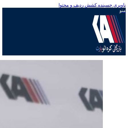
ناوبری چسبنده
کشش ردیف و محتوا
منو