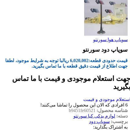
سوپاپ هوا سورنتو
سوپاپ دود سورنتو
قیمت حدودی قطعه:
6,020,002
ریال
با توجه به شرایط موجود، لطفا
جهت اطلاع از قیمت دقیق قطعه با ما تماس بگیرید.
هت استعلام موجودی و قیمت با ما تماس
گیرید
ستعلام موجودی و قیمت
6
افرادی که الان این محصول را تماشا می‌کنند!
شناسه محصول:
b9451fe60521
دسته:
لوازم یدکی کیا سورنتو
برچسب:
سوپاپ دود
به اشتراک بگذارید: