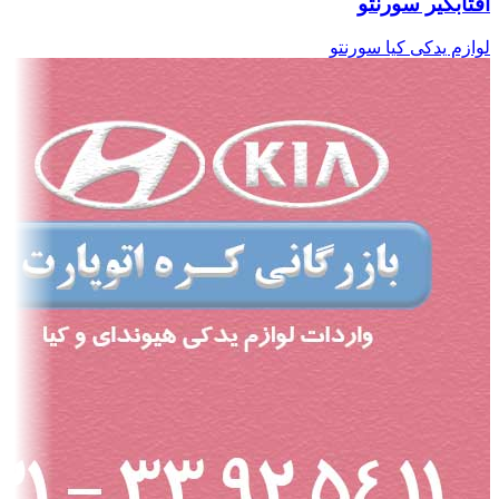
آفتابگیر سورنتو
لوازم یدکی کیا سورنتو