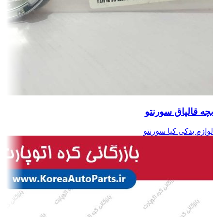
بچه قالپاق سورنتو
لوازم یدکی کیا سورنتو