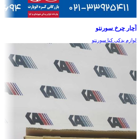
آچار چرخ سورنتو
لوازم یدکی کیا سورنتو