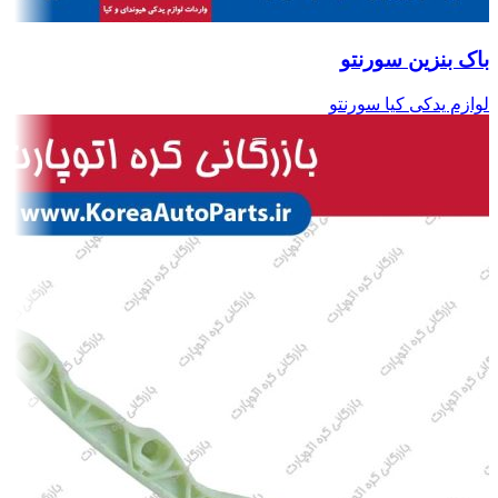
باک بنزین سورنتو
لوازم یدکی کیا سورنتو