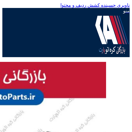
ناوبری چسبنده
کشش ردیف و محتوا
منو