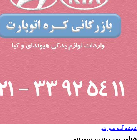
شیشه آینه سورنتو
شناور پمپ بنزین سورنتو