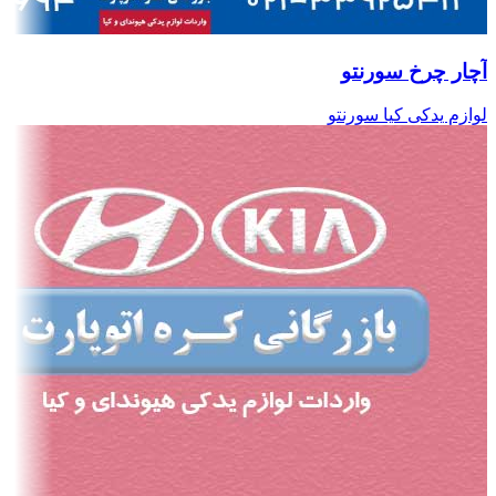
آچار چرخ سورنتو
لوازم یدکی کیا سورنتو