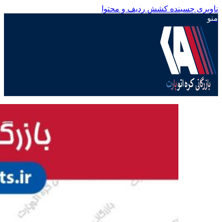
ناوبری چسبنده
کشش ردیف و محتوا
منو