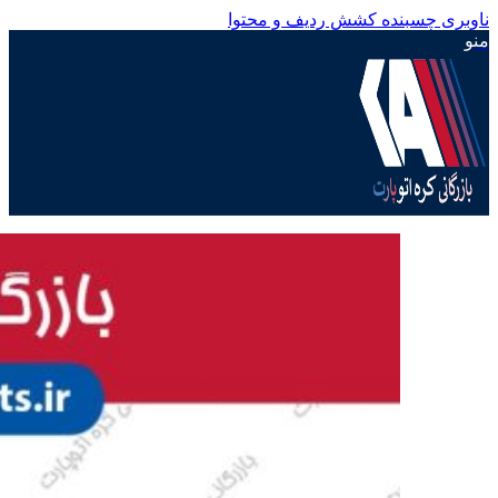
ناوبری چسبنده
کشش ردیف و محتوا
منو