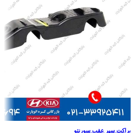
براکت سپر عقب سورنتو