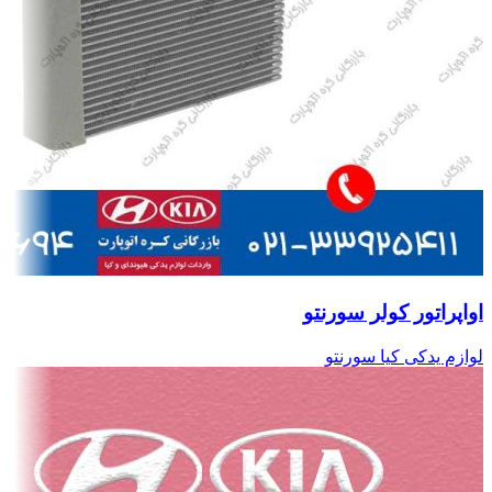
اواپراتور کولر سورنتو
لوازم یدکی کیا سورنتو