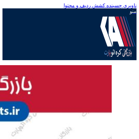
ناوبری چسبنده
کشش ردیف و محتوا
منو