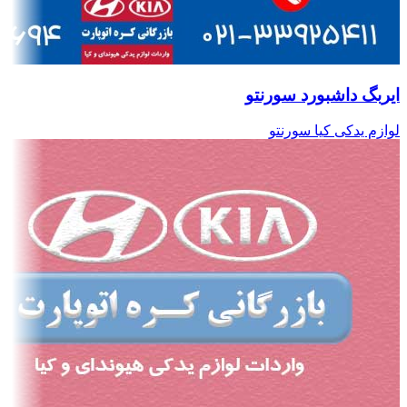
ایربگ داشبورد سورنتو
لوازم یدکی کیا سورنتو