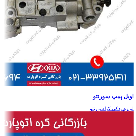
اویل پمپ سورنتو
لوازم یدکی کیا سورنتو