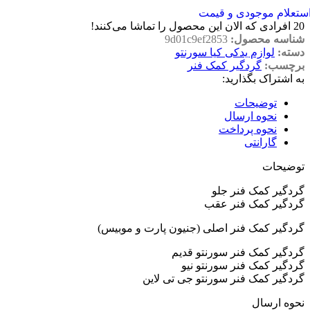
ستعلام موجودی و قیمت
20
افرادی که الان این محصول را تماشا می‌کنند!
شناسه محصول:
9d01c9ef2853
دسته:
لوازم یدکی کیا سورنتو
برچسب:
گردگیر کمک فنر
به اشتراک بگذارید:
توضیحات
نحوه ارسال
نحوه پرداخت
گارانتی
توضیحات
گردگیر کمک فنر جلو
گردگیر کمک فنر عقب
گردگیر کمک فنر اصلی (جنیون پارت و موبیس)
گردگیر کمک فنر سورنتو قدیم
گردگیر کمک فنر سورنتو نیو
گردگیر کمک فنر سورنتو جی تی لاین
نحوه ارسال