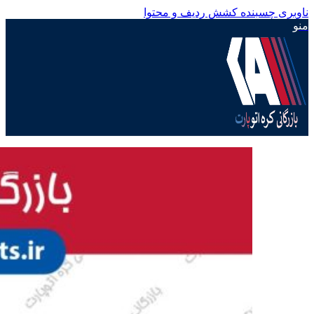
ناوبری چسبنده
کشش ردیف و محتوا
منو