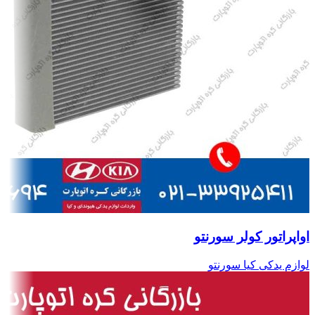
اواپراتور کولر سورنتو
لوازم یدکی کیا سورنتو