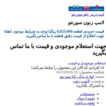
لنت ترمز جلو سورنتو
لامپ زنون سورنتو
قیمت حدودی قطعه:
6,025,009
ریال
با توجه به شرایط موجود، لطفا
جهت اطلاع از قیمت دقیق قطعه با ما تماس بگیرید.
هت استعلام موجودی و قیمت با ما تماس
گیرید
ستعلام موجودی و قیمت
14
افرادی که الان این محصول را تماشا می‌کنند!
شناسه محصول:
e6d7a99dbc50
دسته:
لوازم یدکی کیا سورنتو
برچسب:
لامپ زنون
به اشتراک بگذارید:
توضیحات
نحوه ارسال
نحوه پرداخت