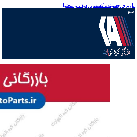
ناوبری چسبنده
کشش ردیف و محتوا
منو