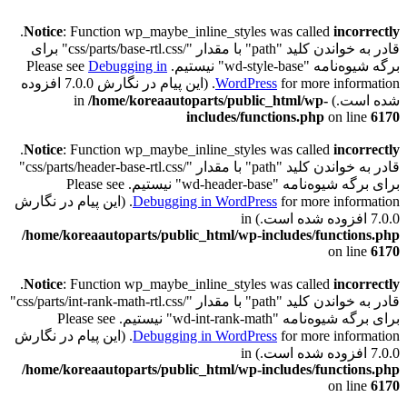
.
Notice
: Function wp_maybe_inline_styles was called
incorrectly
قادر به خواندن کلید "path" با مقدار "/css/parts/base-rtl.css" برای
برگه شیوه‌نامه "wd-style-base" نیستیم. Please see
Debugging in
WordPress
for more information. (این پیام در نگارش 7.0.0 افزوده
شده است.) in
/home/koreaautoparts/public_html/wp-
includes/functions.php
on line
6170
.
Notice
: Function wp_maybe_inline_styles was called
incorrectly
قادر به خواندن کلید "path" با مقدار "/css/parts/header-base-rtl.css"
برای برگه شیوه‌نامه "wd-header-base" نیستیم. Please see
Debugging in WordPress
for more information. (این پیام در نگارش
7.0.0 افزوده شده است.) in
/home/koreaautoparts/public_html/wp-includes/functions.php
on line
6170
.
Notice
: Function wp_maybe_inline_styles was called
incorrectly
قادر به خواندن کلید "path" با مقدار "/css/parts/int-rank-math-rtl.css"
برای برگه شیوه‌نامه "wd-int-rank-math" نیستیم. Please see
Debugging in WordPress
for more information. (این پیام در نگارش
7.0.0 افزوده شده است.) in
/home/koreaautoparts/public_html/wp-includes/functions.php
on line
6170