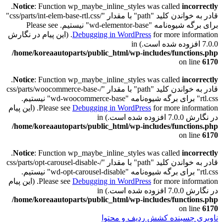
.
Notice
: Function wp_maybe_inline_styles was called
incorrectly
قادر به خواندن کلید "path" با مقدار "/css/parts/int-elem-base-rtl.css"
برای برگه شیوه‌نامه "wd-elementor-base" نیستیم. Please see
Debugging in WordPress
for more information. (این پیام در نگارش
7.0.0 افزوده شده است.) in
/home/koreaautoparts/public_html/wp-includes/functions.php
on line
6170
.
Notice
: Function wp_maybe_inline_styles was called
incorrectly
قادر به خواندن کلید "path" با مقدار "/css/parts/woocommerce-base-
rtl.css" برای برگه شیوه‌نامه "wd-woocommerce-base" نیستیم.
Debugging in WordPress
Please see
for more information. (این پیام
در نگارش 7.0.0 افزوده شده است.) in
/home/koreaautoparts/public_html/wp-includes/functions.php
on line
6170
.
Notice
: Function wp_maybe_inline_styles was called
incorrectly
قادر به خواندن کلید "path" با مقدار "/css/parts/opt-carousel-disable-
rtl.css" برای برگه شیوه‌نامه "wd-opt-carousel-disable" نیستیم.
Debugging in WordPress
Please see
for more information. (این پیام
در نگارش 7.0.0 افزوده شده است.) in
/home/koreaautoparts/public_html/wp-includes/functions.php
on line
6170
ناوبری چسبنده
کشش ردیف و محتوا