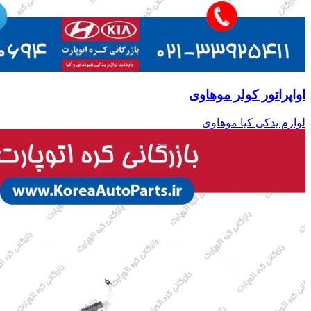
اواپراتور کولر موهاوی
لوازم یدکی کیا موهاوی