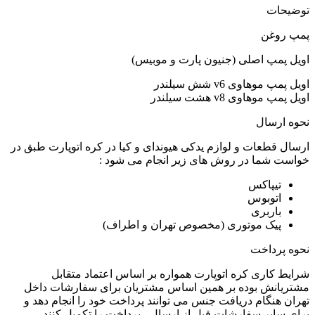
توضیحات
پمپ روغن
اویل پمپ اصلی (جنیون پارت و موبیس)
اویل پمپ موهاوی v6 شش سیلندر
اویل پمپ موهاوی v8 هشت سیلندر
نحوه ارسال
ارسال قطعات و لوازم یدکی هیوندای و کیا در کره اتوپارت طبق در
خواست شما در روش های زیر انجام می شود :
تیپاکس
اتوبوس
باربری
پیک موتوری (مخصوص تهران و اطراف)
نحوه پرداخت
شرایط کاری کره اتوپارت همواره بر اساس اعتماد متقابل
مشتریانش بوده بر همین اساس مشتریان برای سفارشات داخل
تهران هنگام دریافت جنس می توانند پرداخت خود را انجام دهد و
برای سایر سفارشات قبل از ارسال ، پرداخت را تکمیل کنند.