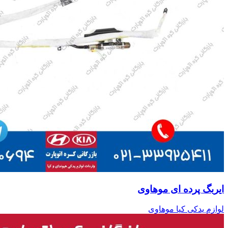
ایربگ پرده ای موهاوی
لوازم یدکی کیا موهاوی