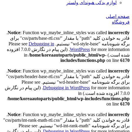
لوازم یدکی هیوندای ولستر
صفحه اصلی
فروشگاه
.
Notice
: Function wp_maybe_inline_styles was called
incorrectly
قادر به خواندن کلید "path" با مقدار "/css/parts/base-rtl.css" برای
برگه شیوه‌نامه "wd-style-base" نیستیم. Please see
Debugging in
WordPress
for more information. (این پیام در نگارش 7.0.0 افزوده
شده است.) in
/home/koreaautoparts/public_html/wp-
includes/functions.php
on line
6170
.
Notice
: Function wp_maybe_inline_styles was called
incorrectly
قادر به خواندن کلید "path" با مقدار "/css/parts/header-base-rtl.css"
برای برگه شیوه‌نامه "wd-header-base" نیستیم. Please see
Debugging in WordPress
for more information. (این پیام در نگارش
7.0.0 افزوده شده است.) in
/home/koreaautoparts/public_html/wp-includes/functions.php
on line
6170
.
Notice
: Function wp_maybe_inline_styles was called
incorrectly
قادر به خواندن کلید "path" با مقدار "/css/parts/int-rank-math-rtl.css"
برای برگه شیوه‌نامه "wd-int-rank-math" نیستیم. Please see
Debugging in WordPress
for more information. (این پیام در نگارش