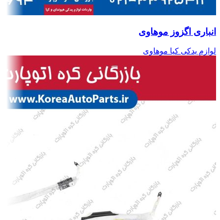
انباری اگزوز موهاوی
لوازم یدکی کیا موهاوی