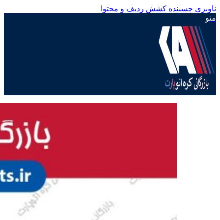
ناوبری چسبنده
کشش ردیف و محتوا
منو