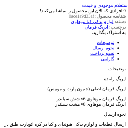
ستعلام موجودی و قیمت
9
افرادی که الان این محصول را تماشا می‌کنند!
شناسه محصول:
0ace1a9d33af
دسته:
لوازم یدکی کیا موهاوی
برچسب:
ایربگ فرمان
به اشتراک بگذارید:
توضیحات
نحوه ارسال
نحوه پرداخت
گارانتی
توضیحات
ایربگ راننده
ایربگ فرمان اصلی (جنیون پارت و موبیس)
ایربگ فرمان موهاوی v6 شش سیلندر
ایربگ فرمان موهاوی v8 هشت سیلندر
نحوه ارسال
ارسال قطعات و لوازم یدکی هیوندای و کیا در کره اتوپارت طبق در