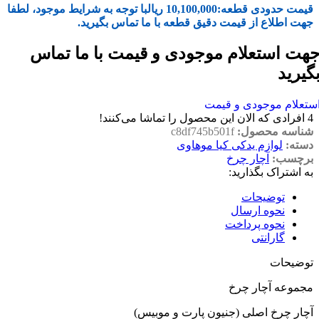
قیمت حدودی قطعه:
10,100,000
ریال
با توجه به شرایط موجود، لطفا
جهت اطلاع از قیمت دقیق قطعه با ما تماس بگیرید.
هت استعلام موجودی و قیمت با ما تماس
گیرید
ستعلام موجودی و قیمت
4
افرادی که الان این محصول را تماشا می‌کنند!
شناسه محصول:
c8df745b501f
دسته:
لوازم یدکی کیا موهاوی
برچسب:
آچار چرخ
به اشتراک بگذارید:
توضیحات
نحوه ارسال
نحوه پرداخت
گارانتی
توضیحات
مجموعه آچار چرخ
آچار چرخ اصلی (جنیون پارت و موبیس)