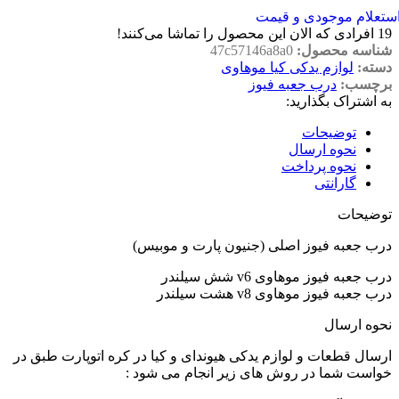
ستعلام موجودی و قیمت
19
افرادی که الان این محصول را تماشا می‌کنند!
شناسه محصول:
47c57146a8a0
دسته:
لوازم یدکی کیا موهاوی
برچسب:
درب جعبه فیوز
به اشتراک بگذارید:
توضیحات
نحوه ارسال
نحوه پرداخت
گارانتی
توضیحات
درب جعبه فیوز اصلی (جنیون پارت و موبیس)
درب جعبه فیوز موهاوی v6 شش سیلندر
درب جعبه فیوز موهاوی v8 هشت سیلندر
نحوه ارسال
ارسال قطعات و لوازم یدکی هیوندای و کیا در کره اتوپارت طبق در
خواست شما در روش های زیر انجام می شود :