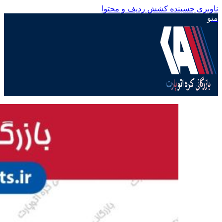
ناوبری چسبنده
کشش ردیف و محتوا
منو