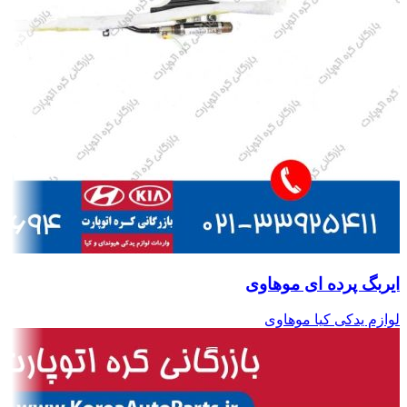
ایربگ پرده ای موهاوی
لوازم یدکی کیا موهاوی