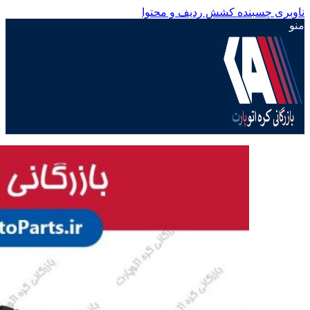
ناوبری چسبنده
کشش ردیف و محتوا
منو