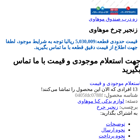
زه درب صندوق موهاوی
زنجیر چرخ موهاوی
قیمت حدودی قطعه:
5,030,009
ریال
با توجه به شرایط موجود، لطفا
جهت اطلاع از قیمت دقیق قطعه با ما تماس بگیرید.
هت استعلام موجودی و قیمت با ما تماس
گیرید
ستعلام موجودی و قیمت
13
افرادی که الان این محصول را تماشا می‌کنند!
شناسه محصول:
0405fdc0788f
دسته:
لوازم یدکی کیا موهاوی
برچسب:
زنجیر چرخ
به اشتراک بگذارید:
توضیحات
نحوه ارسال
نحوه پرداخت