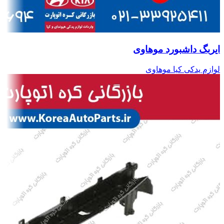
ایربگ داشبورد موهاوی
لوازم یدکی کیا موهاوی