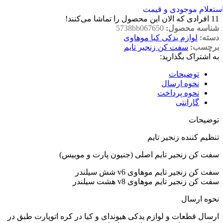
ستعلام موجودی و قیمت
11
افرادی که الان این محصول را تماشا می‌کنند!
شناسه محصول:
5738bb067650
دسته:
لوازم یدکی کیا موهاوی
برچسب:
سفت کن زنجیر تایم
به اشتراک بگذارید:
توضیحات
نحوه ارسال
نحوه پرداخت
گارانتی
توضیحات
تنظیم کننده زنجیر تایم
سفت کن زنجیر تایم اصلی (جنیون پارت و موبیس)
سفت کن زنجیر تایم موهاوی v6 شش سیلندر
سفت کن زنجیر تایم موهاوی v8 هشت سیلندر
نحوه ارسال
ارسال قطعات و لوازم یدکی هیوندای و کیا در کره اتوپارت طبق در