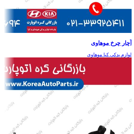
آچار چرخ موهاوی
لوازم یدکی کیا موهاوی