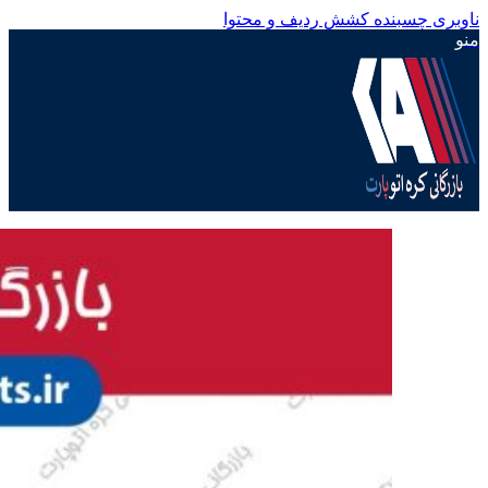
ناوبری چسبنده
کشش ردیف و محتوا
منو