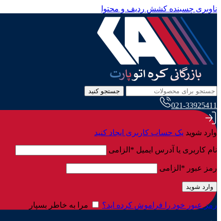
ناوبری چسبنده
کشش ردیف و محتوا
جستجو کنید
021-33925411
وارد شوید
یک حساب کاربری ایجاد کنید
نام کاربری یا آدرس ایمیل
*
الزامی
رمز عبور
*
الزامی
وارد شوید
رمز عبور خود را فراموش کرده اید؟
مرا به خاطر بسپار