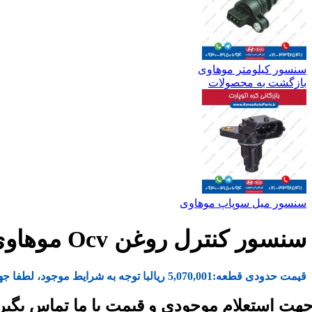
سنسور کیلومتر موهاوی
بازگشت به محصولات
سنسور میل سوپاپ موهاوی
سنسور کنترل روغن Ocv موهاوی
قیمت حدودی قطعه:
5,070,001
ریال
با توجه به شرایط موجود، لطفا جه
هت استعلام موجودی و قیمت با ما تماس بگیر