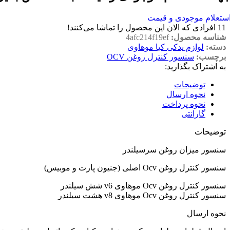
ستعلام موجودی و قیمت
11
افرادی که الان این محصول را تماشا می‌کنند!
شناسه محصول:
4afc214f19ef
دسته:
لوازم یدکی کیا موهاوی
برچسب:
سنسور کنترل روغن OCV
به اشتراک بگذارید:
توضیحات
نحوه ارسال
نحوه پرداخت
گارانتی
توضیحات
سنسور میزان روغن سرسیلندر
سنسور کنترل روغن Ocv اصلی (جنیون پارت و موبیس)
سنسور کنترل روغن Ocv موهاوی v6 شش سیلندر
سنسور کنترل روغن Ocv موهاوی v8 هشت سیلندر
نحوه ارسال