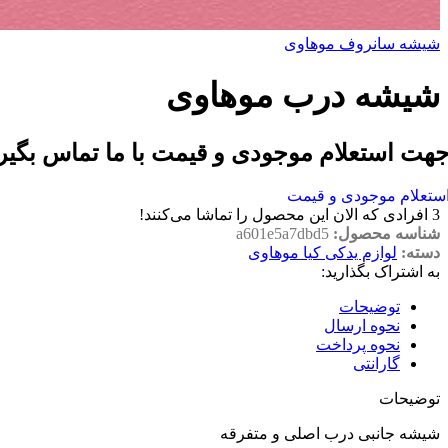
شیشه سانروف موهاوی
شیشه درب موهاوی
هت استعلام موجودی و قیمت با ما تماس بگیر
ستعلام موجودی و قیمت
3
افرادی که الان این محصول را تماشا می‌کنند!
شناسه محصول:
a601e5a7dbd5
دسته:
لوازم یدکی کیا موهاوی
به اشتراک بگذارید:
توضیحات
نحوه ارسال
نحوه پرداخت
گارانتی
توضیحات
شیشه جانبی درب اصلی و متفرقه