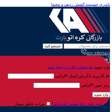
ناوبری چسبنده
کشش ردیف و محتوا
جستجو کنید
021-33925411
وارد شوید
یک حساب کاربری ایجاد کنید
نام کاربری یا آدرس ایمیل
*
الزامی
رمز عبور
*
الزامی
وارد شوید
رمز عبور خود را فراموش کرده اید؟
مرا به خاطر بسپار