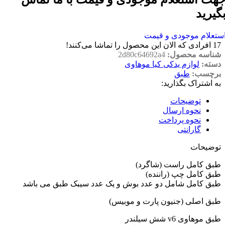
گیرید
ستعلام موجودی و قیمت
17
افرادی که الان این محصول را تماشا می‌کنند!
شناسه محصول:
2d80c64692a4
دسته:
لوازم یدکی کیا موهاوی
برچسب:
طبق
به اشتراک بگذارید:
توضیحات
نحوه ارسال
نحوه پرداخت
گارانتی
توضیحات
طبق کامل راست (شاگرد)
طبق کامل چپ (راننده)
طبق کامل شامل دو عدد بوش و یک عدد سیبک طبق می باشد
طبق اصلی (جنیون پارت و موبیس)
طبق موهاوی v6 شش سیلندر