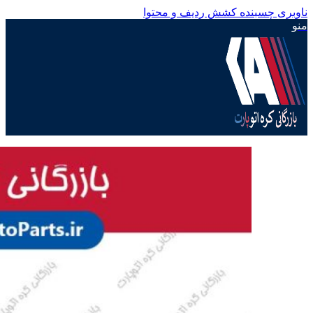
ناوبری چسبنده
کشش ردیف و محتوا
منو