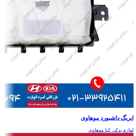
ایربگ داشبورد موهاوی
لوازم یدکی کیا موهاوی